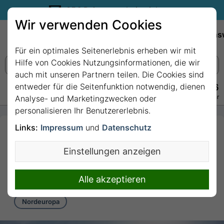
35€ Reisegutschein sichern.
Wir verwenden Cookies
Empfehlungen
Reiseziele
Reedereien
Wissens
Für ein optimales Seitenerlebnis erheben wir mit
Hilfe von Cookies Nutzungsinformationen, die wir
auch mit unseren Partnern teilen. Die Cookies sind
entweder für die Seitenfunktion notwendig, dienen
+49 228 3875 7256
Persönlich · Kostenlos · Täglich 08–22 Uhr
Analyse- und Marketingzwecken oder
personalisieren Ihr Benutzererlebnis.
Links:
Impressum
und
Datenschutz
7 Nächte - Deutschland,
Dänemark, Norwegen mit
Einstellungen anzeigen
Costa Diadema
7 Nächte von/bis Kiel
Alle akzeptieren
Nordeuropa