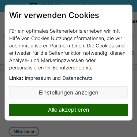
35€ Reisegutschein sichern.
Wir verwenden Cookies
Empfehlungen
Reiseziele
Reedereien
Wissens
Für ein optimales Seitenerlebnis erheben wir mit
Hilfe von Cookies Nutzungsinformationen, die wir
auch mit unseren Partnern teilen. Die Cookies sind
entweder für die Seitenfunktion notwendig, dienen
+49 228 3875 7256
Persönlich · Kostenlos · Täglich 08–22 Uhr
Analyse- und Marketingzwecken oder
personalisieren Ihr Benutzererlebnis.
Links:
Impressum
und
Datenschutz
7 Nächte - Spanien,
Balearen (Spanien), Italien,
Einstellungen anzeigen
Frankreich mit Costa
Toscana
Alle akzeptieren
7 Nächte von/bis Barcelona
Mittelmeer