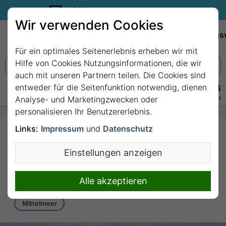
35€ Reisegutschein sichern.
Wir verwenden Cookies
Empfehlungen
Reiseziele
Reedereien
Wissens
Für ein optimales Seitenerlebnis erheben wir mit
Hilfe von Cookies Nutzungsinformationen, die wir
auch mit unseren Partnern teilen. Die Cookies sind
entweder für die Seitenfunktion notwendig, dienen
+49 228 3875 7256
Persönlich · Kostenlos · Täglich 08–22 Uhr
Analyse- und Marketingzwecken oder
personalisieren Ihr Benutzererlebnis.
Links:
Impressum
und
Datenschutz
7 Nächte - Spanien,
Frankreich, Italien, Tunesien
Einstellungen anzeigen
mit Costa Pacifica
7 Nächte von/bis Barcelona
Alle akzeptieren
Mittelmeer