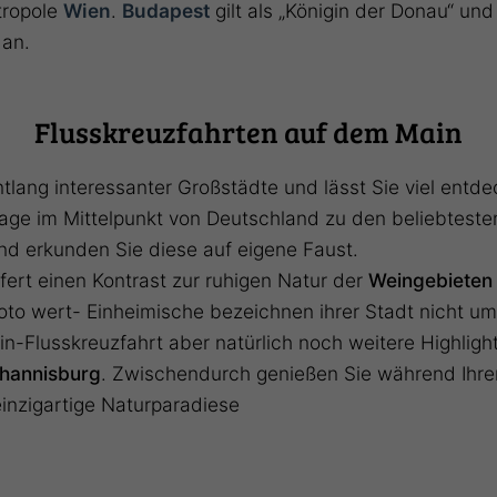
tropole
Wien
.
Budapest
gilt als „Königin der Donau“ un
dan.
Flusskreuzfahrten auf dem Main
ntlang interessanter Großstädte und lässt Sie viel entd
 Lage im Mittelpunkt von Deutschland zu den beliebtest
nd erkunden Sie diese auf eigene Faust.
fert einen Kontrast zur ruhigen Natur der
Weingebiete
 Foto wert- Einheimische bezeichnen ihrer Stadt nicht um
n-Flusskreuzfahrt aber natürlich noch weitere Highligh
ohannisburg
. Zwischendurch genießen Sie während Ihre
inzigartige Naturparadiese