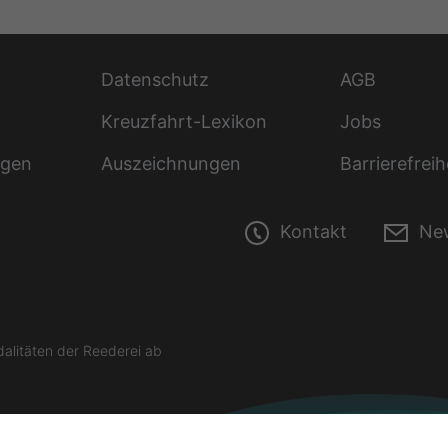
Datenschutz
AGB
Kreuzfahrt-Lexikon
Jobs
ngen
Auszeichnungen
Barrierefreih
Kontakt
New
litäten der Reederei ab