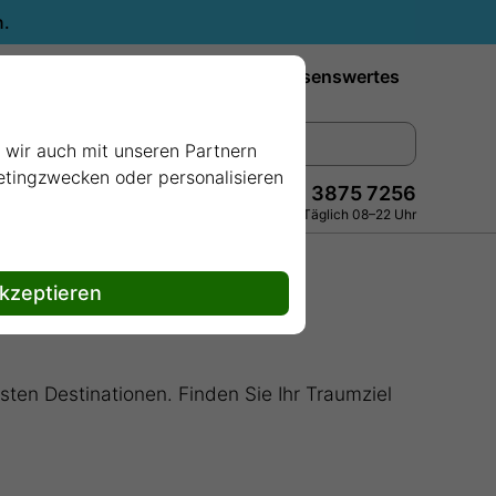
n.
Reiseziele
Reedereien
Wissenswertes
e wir auch mit unseren Partnern
ketingzwecken oder personalisieren
+49 228 3875 7256
Persönlich · Kostenlos · Täglich 08–22 Uhr
akzeptieren
sten Destinationen. Finden Sie Ihr Traumziel