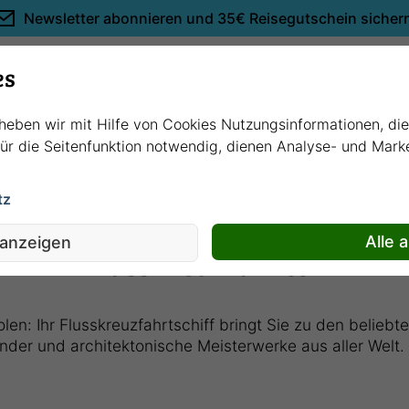
Newsletter abonnieren und
35€ Reisegutschein sicher
Empfehlungen
es
rheben wir mit Hilfe von Cookies Nutzungsinformationen, di
 für die Seitenfunktion notwendig, dienen Analyse- und Mar
tz
Alle 
 anzeigen
Flusskreuzfahrten
en: Ihr Flusskreuzfahrtschiff bringt Sie zu den beliebte
nder und architektonische Meisterwerke aus aller Welt.