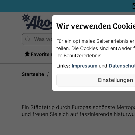
Wir verwenden Cooki
Für ein optimales Seitenerlebnis e
teilen. Die Cookies sind entweder
Favoriten
Ihr Benutzererlebnis.
Links:
Impressum
und
Datenschu
Startseite
Flusskreuzfahrten
Einstellungen
Ein Städtetrip durch Europas schönste Metropol
und freuen Sie sich auf faszinierende Naturwu