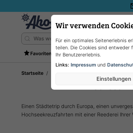
Wir verwenden Cooki
Für ein optimales Seitenerlebnis e
teilen. Die Cookies sind entweder
Favoriten
Ihr Benutzererlebnis.
Links:
Impressum
und
Datenschu
Startseite
Hochseekreuzfahrten: Unterwegs a
Einstellungen
Hochseekre
Einen Städtetrip durch Europa, einen unvergess
Hochseekreuzfahrten mit einer Reederei Ihrer 