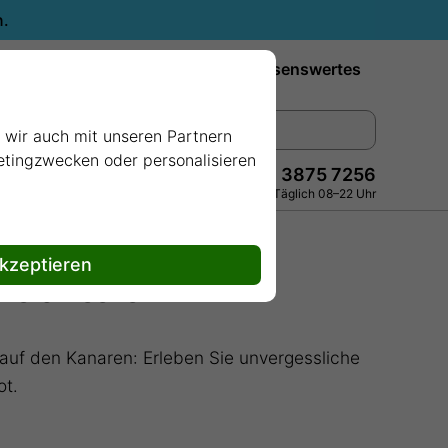
n.
Reiseziele
Reedereien
Wissenswertes
e wir auch mit unseren Partnern
ketingzwecken oder personalisieren
+49 228 3875 7256
Persönlich · Kostenlos · Täglich 08–22 Uhr
akzeptieren
 Weltmeeren
t auf den Kanaren: Erleben Sie unvergessliche
ot.