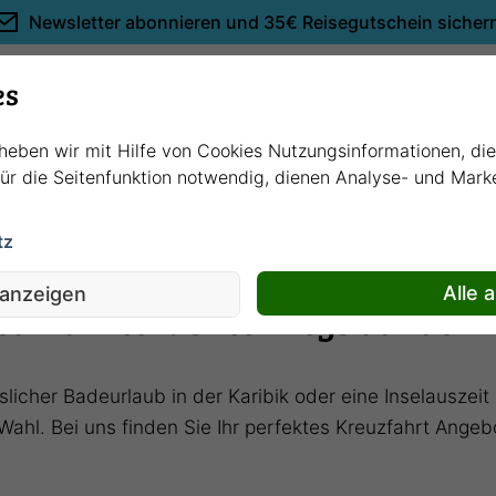
Newsletter abonnieren und
35€ Reisegutschein sicher
Empfehlungen
es
rheben wir mit Hilfe von Cookies Nutzungsinformationen, di
 für die Seitenfunktion notwendig, dienen Analyse- und Mar
tz
uf den Weltmeeren
Alle 
 anzeigen
uzfahrten: Unterwegs auf den
licher Badeurlaub in der Karibik oder eine Inselauszei
Wahl. Bei uns finden Sie Ihr perfektes Kreuzfahrt Angeb