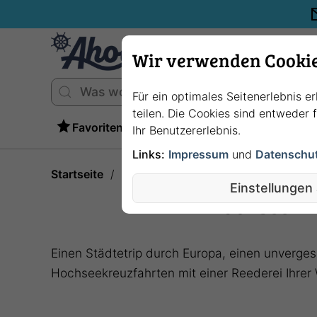
Wir verwenden Cooki
Für ein optimales Seitenerlebnis e
teilen. Die Cookies sind entweder
Favoriten
Ihr Benutzererlebnis.
Links:
Impressum
und
Datenschu
Startseite
Hochseekreuzfahrten: Unterwegs a
Einstellungen
Hochseekre
Einen Städtetrip durch Europa, einen unvergess
Hochseekreuzfahrten mit einer Reederei Ihrer 