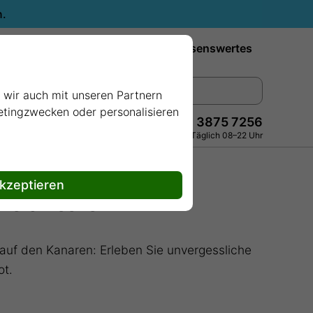
n.
Reiseziele
Reedereien
Wissenswertes
e wir auch mit unseren Partnern
ketingzwecken oder personalisieren
+49 228 3875 7256
Persönlich · Kostenlos · Täglich 08–22 Uhr
akzeptieren
 Weltmeeren
t auf den Kanaren: Erleben Sie unvergessliche
ot.