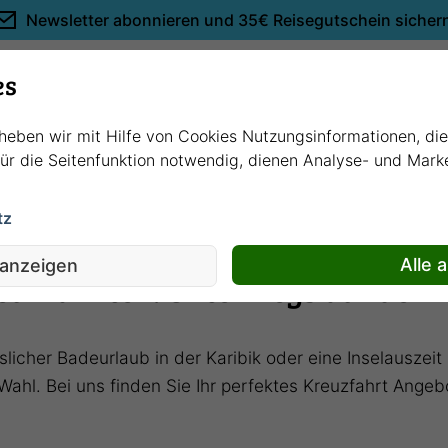
Newsletter abonnieren und
35€ Reisegutschein sicher
Empfehlungen
es
rheben wir mit Hilfe von Cookies Nutzungsinformationen, di
 für die Seitenfunktion notwendig, dienen Analyse- und Mar
tz
uf den Weltmeeren
Alle 
 anzeigen
uzfahrten: Unterwegs auf den
licher Badeurlaub in der Karibik oder eine Inselauszei
Wahl. Bei uns finden Sie Ihr perfektes Kreuzfahrt Angeb