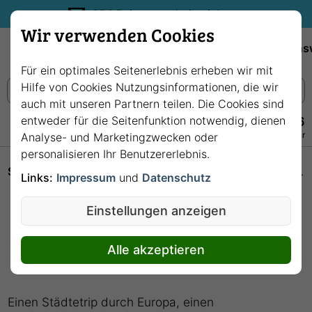
35€ Reisegutschein sichern.
Wir verwenden Cookies
Empfehlungen
Reiseziele
Reedereien
Wissens
Für ein optimales Seitenerlebnis erheben wir mit
Hilfe von Cookies Nutzungsinformationen, die wir
auch mit unseren Partnern teilen. Die Cookies sind
entweder für die Seitenfunktion notwendig, dienen
+49 228 3875 7256
Persönlich · Kostenlos · Täglich 08–22 Uhr
Analyse- und Marketingzwecken oder
personalisieren Ihr Benutzererlebnis.
Startseite
Hochseekreuzfahrten: Unterwegs auf den Weltmeeren
Links:
Impressum
und
Datenschutz
Hochseekreuzfahrten:
Einstellungen anzeigen
Unterwegs auf den
Weltmeeren
Alle akzeptieren
Einen Städtetrip durch Europa, einen