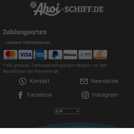
Zahlungsarten
...weitere Informationen
* die genauen Zahlungsbedingungen hängen von den
Modalitäten der Reederei ab
Kontakt
Newsletter
Facebook
Instagram