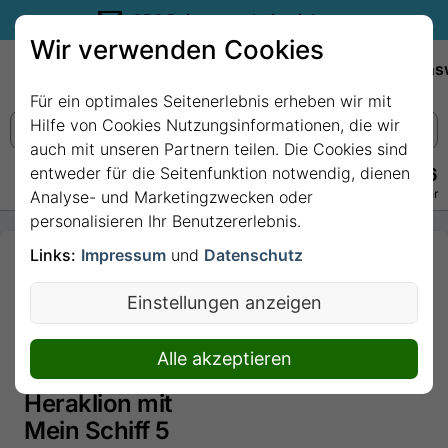
35€ Reisegutschein sichern.
Wir verwenden Cookies
Empfehlungen
Reiseziele
Reedereien
Wissens
Für ein optimales Seitenerlebnis erheben wir mit
Hilfe von Cookies Nutzungsinformationen, die wir
auch mit unseren Partnern teilen. Die Cookies sind
entweder für die Seitenfunktion notwendig, dienen
+49 228 3875 7256
Persönlich · Kostenlos · Täglich 08–22 Uhr
Analyse- und Marketingzwecken oder
personalisieren Ihr Benutzererlebnis.
Links:
Impressum
und
Datenschutz
7 Nächte -
Vielfalt des
Einstellungen anzeigen
Östlichen
Mittelmeers -
Alle akzeptieren
ab/bis
Heraklion mit
Mein Schiff 5