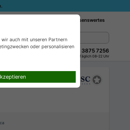
n.
Reiseziele
Reedereien
Wissenswertes
e wir auch mit unseren Partnern
ketingzwecken oder personalisieren
+49 228 3875 7256
Persönlich · Kostenlos · Täglich 08–22 Uhr
akzeptieren
ca