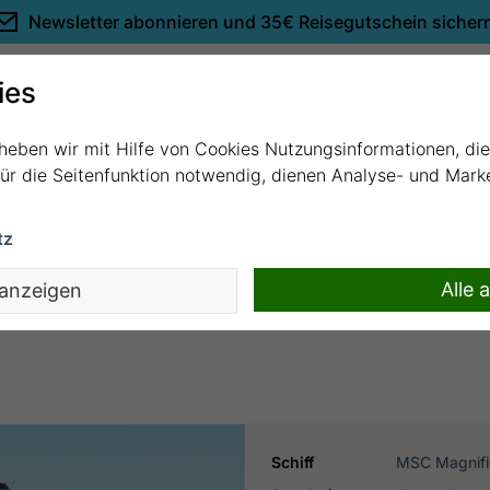
Newsletter abonnieren und
35€ Reisegutschein sicher
Empfehlungen
ies
rheben wir mit Hilfe von Cookies Nutzungsinformationen, di
 für die Seitenfunktion notwendig, dienen Analyse- und Mar
tz
Genua mit MSC Magnifica
Alle 
 anzeigen
Schiff
MSC Magnifi