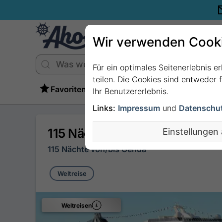
Wir verwenden Cook
Für ein optimales Seitenerlebnis e
teilen. Die Cookies sind entweder
Favoriten
Ihr Benutzererlebnis.
Links:
Impressum
und
Datenschu
115 Nächte Weltreise ab/bis 
Einstellungen
115 Nächte von/bis Genua
Weltreise
Weltreisen