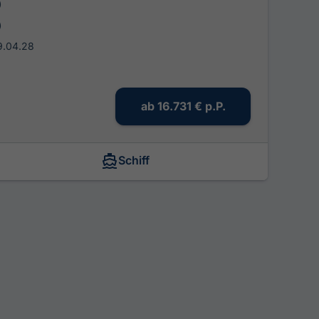
)
)
9.04.28
ab
16.731 €
p.P.
Schiff