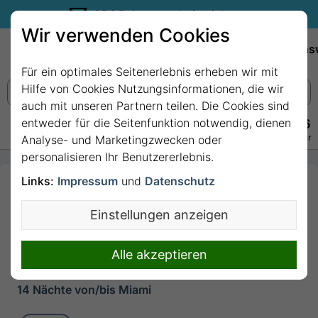
35€ Reisegutschein sichern.
Wir verwenden Cookies
Empfehlungen
Reiseziele
Reedereien
Wissens
Für ein optimales Seitenerlebnis erheben wir mit
Hilfe von Cookies Nutzungsinformationen, die wir
auch mit unseren Partnern teilen. Die Cookies sind
entweder für die Seitenfunktion notwendig, dienen
+49 228 3875 7256
Persönlich · Kostenlos · Täglich 08–22 Uhr
Analyse- und Marketingzwecken oder
personalisieren Ihr Benutzererlebnis.
Links:
Impressum
und
Datenschutz
14 Nächte Karibik ab
Miami bis Ocean Cay -
Einstellungen anzeigen
MSC Marine Reserve
mit MSC World
Alle akzeptieren
America
14 Nächte von/bis Miami