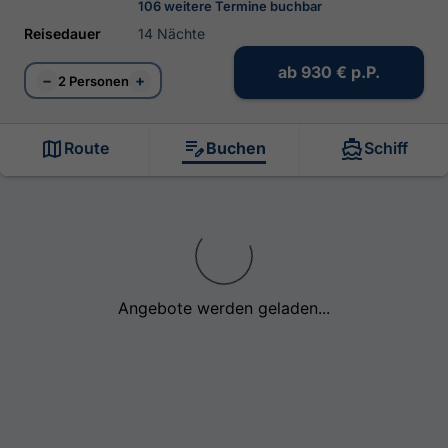
106 weitere Termine buchbar
Reisedauer
14 Nächte
ab
930 €
p.P.
−
+
2 Personen
Route
Buchen
Schiff
Angebote werden geladen...