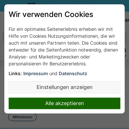
35€ Reisegutschein sichern.
Wir verwenden Cookies
Empfehlungen
Reiseziele
Reedereien
Wissens
Für ein optimales Seitenerlebnis erheben wir mit
Hilfe von Cookies Nutzungsinformationen, die wir
auch mit unseren Partnern teilen. Die Cookies sind
entweder für die Seitenfunktion notwendig, dienen
+49 228 3875 7256
Persönlich · Kostenlos · Täglich 08–22 Uhr
Analyse- und Marketingzwecken oder
personalisieren Ihr Benutzererlebnis.
Links:
Impressum
und
Datenschutz
7 Nächte Mittelmeer
ab/bis Barcelona mit
Einstellungen anzeigen
MSC Seaview
7 Nächte von/bis Barcelona
Alle akzeptieren
Mittelmeer