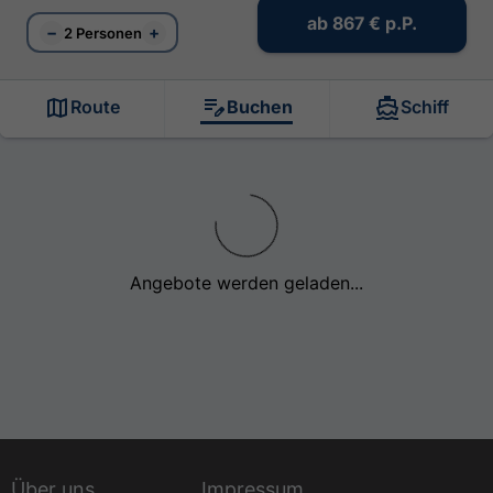
ab
867 €
p.P.
−
+
2 Personen
Route
Buchen
Schiff
Angebote werden geladen...
Über uns
Impressum