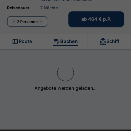
Reisedauer
7 Nächte
ab
464 €
p.P.
−
+
2 Personen
Route
Buchen
Schiff
Angebote werden geladen...