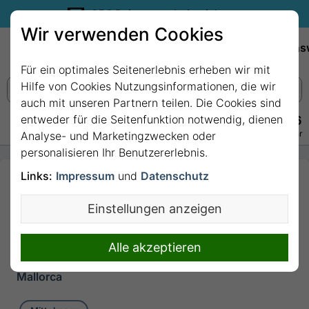
35€ Reisegutschein sichern.
Wir verwenden Cookies
Empfehlungen
Reiseziele
Reedereien
Wissens
Für ein optimales Seitenerlebnis erheben wir mit
Hilfe von Cookies Nutzungsinformationen, die wir
auch mit unseren Partnern teilen. Die Cookies sind
entweder für die Seitenfunktion notwendig, dienen
+49 228 3875 7256
Persönlich · Kostenlos · Täglich 08–22 Uhr
Analyse- und Marketingzwecken oder
personalisieren Ihr Benutzererlebnis.
Links:
Impressum
und
Datenschutz
7 Nächte Mittelmeer
ab/bis Palma de
Einstellungen anzeigen
Mallorca mit MSC
Grandiosa
Alle akzeptieren
7 Nächte von/bis Palma de
Mallorca