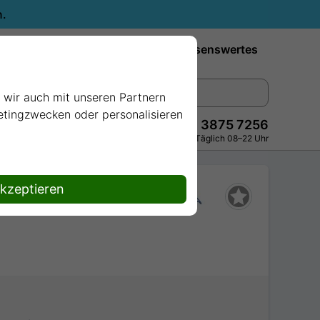
n.
Reiseziele
Reedereien
Wissenswertes
e wir auch mit unseren Partnern
ketingzwecken oder personalisieren
+49 228 3875 7256
Persönlich · Kostenlos · Täglich 08–22 Uhr
akzeptieren