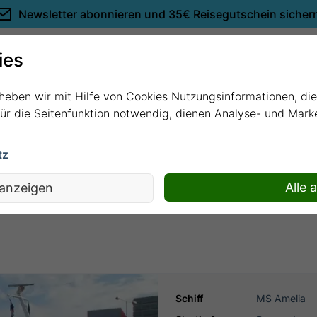
Newsletter abonnieren und
35€ Reisegutschein sicher
Empfehlungen
ies
rheben wir mit Hilfe von Cookies Nutzungsinformationen, di
 für die Seitenfunktion notwendig, dienen Analyse- und Mar
tz
onau (AME683) mit MS Amelia
Alle 
 anzeigen
Schiff
MS Amelia