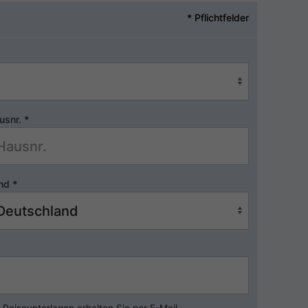
* Pflichtfelder
usnr.
*
nd
*