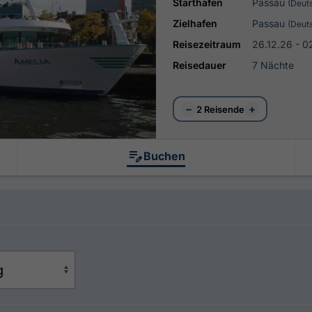
Starthafen
Passau
(Deut
Zielhafen
Passau
(Deut
Reisezeitraum
26.12.26 - 0
Reisedauer
7 Nächte
−
+
2 Reisende
Buchen