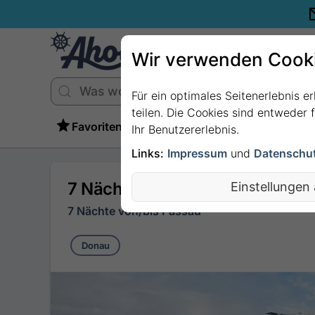
Wir verwenden Cook
Für ein optimales Seitenerlebnis e
teilen. Die Cookies sind entweder
Favoriten
Ihr Benutzererlebnis.
Links:
Impressum
und
Datenschu
7 Nächte - Silvester auf der D
Einstellungen
7 Nächte von/bis Passau
Donau