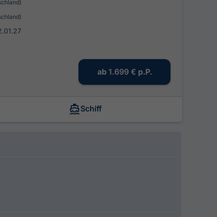
schland)
schland)
2.01.27
ab
1.699 €
p.P.
Schiff