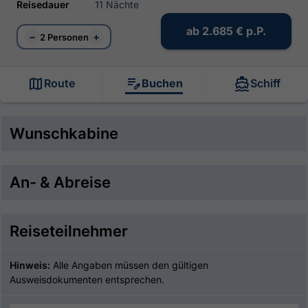
Reisedauer
11 Nächte
ab
2.685 €
p.P.
−
+
2 Personen
Route
Buchen
Schiff
Wunschkabine
An- & Abreise
Reiseteilnehmer
Hinweis:
Alle Angaben müssen den gültigen
Ausweisdokumenten entsprechen.