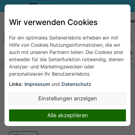
35€ Reisegutschein sichern.
Wir verwenden Cookies
Empfehlungen
Reiseziele
Reedereien
Wissens
Für ein optimales Seitenerlebnis erheben wir mit
Hilfe von Cookies Nutzungsinformationen, die wir
auch mit unseren Partnern teilen. Die Cookies sind
+49 228 3875 7256
Persönlich · Kostenlos · Täglich 08–22 Uhr
entweder für die Seitenfunktion notwendig, dienen
Analyse- und Marketingzwecken oder
personalisieren Ihr Benutzererlebnis.
Spanien, Italien &
Links:
Impressum
und
Datenschutz
Gibraltar ab
Barcelona mit
Einstellungen anzeigen
AIDAcosma
11 Nächte von Barcelona bis
Alle akzeptieren
Civitavecchia (Rom)