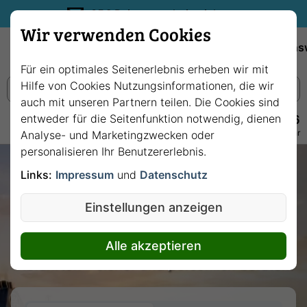
35€ Reisegutschein sichern.
Wir verwenden Cookies
Empfehlungen
Reiseziele
Reedereien
Wissens
Für ein optimales Seitenerlebnis erheben wir mit
Hilfe von Cookies Nutzungsinformationen, die wir
auch mit unseren Partnern teilen. Die Cookies sind
entweder für die Seitenfunktion notwendig, dienen
+49 228 3875 7256
Persönlich · Kostenlos · Täglich 08–22 Uhr
Analyse- und Marketingzwecken oder
personalisieren Ihr Benutzererlebnis.
Ihre Traum-Kreuzfahrt
Links:
Impressum
und
Datenschutz
beginnt hier.
Einstellungen anzeigen
Finden und buchen Sie aus über 40.000
Alle akzeptieren
Abfahrten – sicher und persönlich beraten.