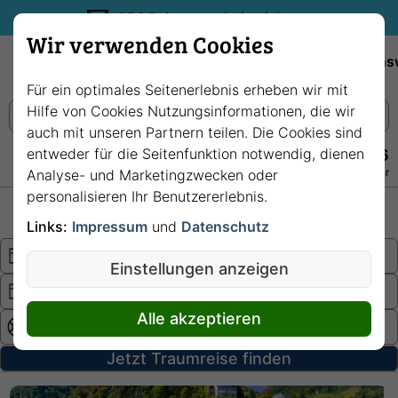
35€ Reisegutschein sichern.
Wir verwenden Cookies
Empfehlungen
Reiseziele
Reedereien
Wissens
Für ein optimales Seitenerlebnis erheben wir mit
Hilfe von Cookies Nutzungsinformationen, die wir
auch mit unseren Partnern teilen. Die Cookies sind
entweder für die Seitenfunktion notwendig, dienen
+49 228 3875 7256
Persönlich · Kostenlos · Täglich 08–22 Uhr
Analyse- und Marketingzwecken oder
personalisieren Ihr Benutzererlebnis.
Hochsee
Fluss
Links:
Impressum
und
Datenschutz
Einstellungen anzeigen
Alle akzeptieren
Jetzt Traumreise finden