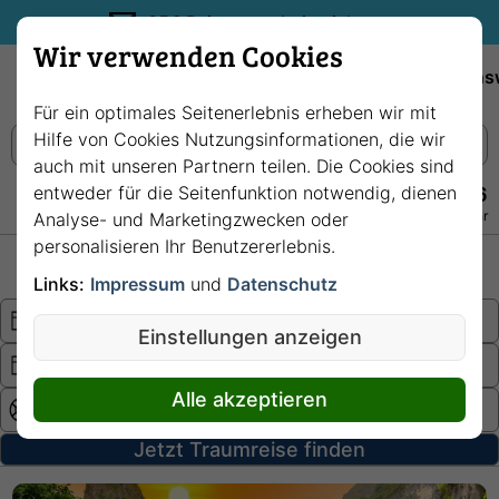
35€ Reisegutschein sichern.
Wir verwenden Cookies
Empfehlungen
Reiseziele
Reedereien
Wissens
Für ein optimales Seitenerlebnis erheben wir mit
Hilfe von Cookies Nutzungsinformationen, die wir
auch mit unseren Partnern teilen. Die Cookies sind
entweder für die Seitenfunktion notwendig, dienen
+49 228 3875 7256
Persönlich · Kostenlos · Täglich 08–22 Uhr
Analyse- und Marketingzwecken oder
personalisieren Ihr Benutzererlebnis.
Hochsee
Fluss
Links:
Impressum
und
Datenschutz
Einstellungen anzeigen
Alle akzeptieren
Jetzt Traumreise finden