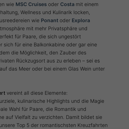
en wie
MSC Cruises
oder
Costa
mit einem
haltung, Wellness und Kulinarik locken,
xusreedereien wie
Ponant
oder
Explora
Atmosphäre mit mehr Privatsphäre und
rfekt für Paare, die sich ungestört
sich für eine Balkonkabine oder gar eine
udem die Möglichkeit, den Zauber des
rivaten Rückzugsort aus zu erleben – sei es
 auf das Meer oder bei einem Glas Wein unter
hrt
vereint all diese Elemente:
rziele, kulinarische Highlights und die Magie
deale Wahl für Paare, die Romantik und
auf Vielfalt zu verzichten. Damit bildet sie
 unsere Top 5 der romantischsten Kreuzfahrten