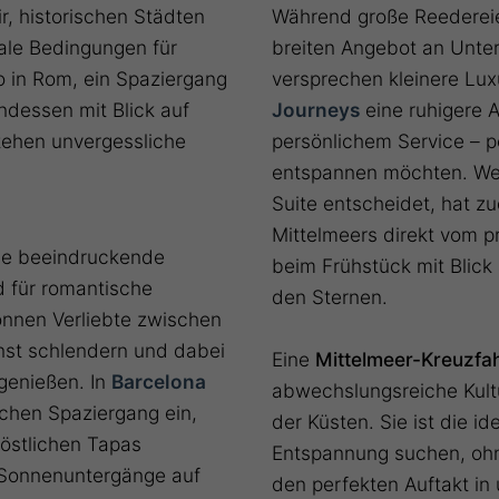
r, historischen Städten
Während große Reederei
ale Bedingungen für
breiten Angebot an Unter
 in Rom, ein Spaziergang
versprechen kleinere Lu
ndessen mit Blick auf
Journeys
eine ruhigere 
tehen unvergessliche
persönlichem Service – pe
entspannen möchten. Wer 
Suite entscheidet, hat z
Mittelmeers direkt vom p
ine beeindruckende
beim Frühstück mit Blick
nd für romantische
den Sternen.
önnen Verliebte zwischen
nst schlendern und dabei
Eine
Mittelmeer-Kreuzfa
 genießen. In
Barcelona
abwechslungsreiche Kultu
chen Spaziergang ein,
der Küsten. Sie ist die i
östlichen Tapas
Entspannung suchen, ohne 
e Sonnenuntergänge auf
den perfekten Auftakt in