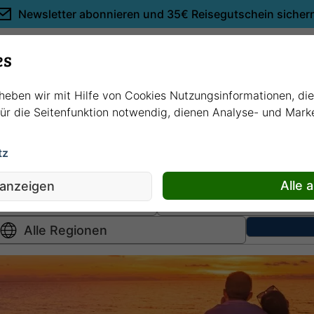
Newsletter abonnieren und
35€ Reisegutschein sicher
Empfehlungen
es
rheben wir mit Hilfe von Cookies Nutzungsinformationen, di
 für die Seitenfunktion notwendig, dienen Analyse- und Mar
tz
Hochsee
kreuzfahrten
Fluss
kreuzfahrten
Alle 
 anzeigen