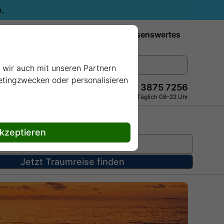
n.
Reiseziele
Reedereien
Wissenswertes
e wir auch mit unseren Partnern
ketingzwecken oder personalisieren
+49 228 3875 7256
Persönlich · Kostenlos · Täglich 08–22 Uhr
akzeptieren
Jetzt Traumreise finden