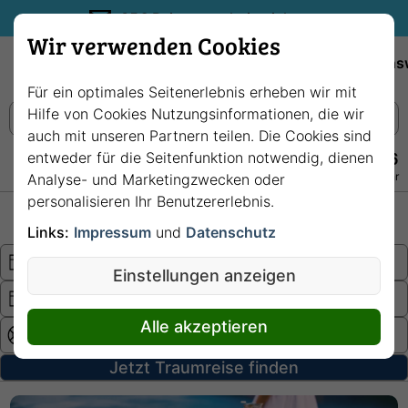
35€ Reisegutschein sichern.
Wir verwenden Cookies
Empfehlungen
Reiseziele
Reedereien
Wissens
Für ein optimales Seitenerlebnis erheben wir mit
Hilfe von Cookies Nutzungsinformationen, die wir
auch mit unseren Partnern teilen. Die Cookies sind
entweder für die Seitenfunktion notwendig, dienen
+49 228 3875 7256
Persönlich · Kostenlos · Täglich 08–22 Uhr
Analyse- und Marketingzwecken oder
personalisieren Ihr Benutzererlebnis.
Hochsee
Fluss
Links:
Impressum
und
Datenschutz
Einstellungen anzeigen
Alle akzeptieren
Jetzt Traumreise finden