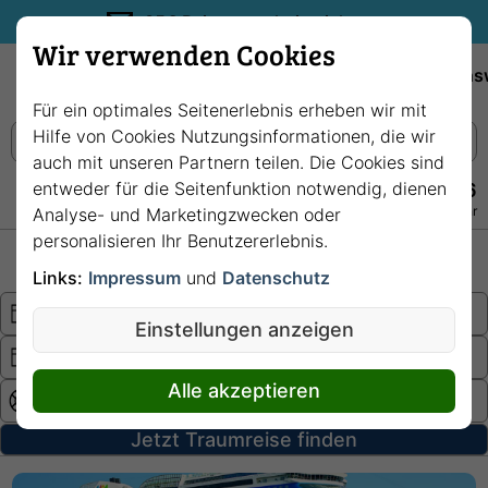
35€ Reisegutschein sichern.
Wir verwenden Cookies
Empfehlungen
Reiseziele
Reedereien
Wissens
Für ein optimales Seitenerlebnis erheben wir mit
Hilfe von Cookies Nutzungsinformationen, die wir
auch mit unseren Partnern teilen. Die Cookies sind
entweder für die Seitenfunktion notwendig, dienen
+49 228 3875 7256
Persönlich · Kostenlos · Täglich 08–22 Uhr
Analyse- und Marketingzwecken oder
personalisieren Ihr Benutzererlebnis.
Hochsee
Fluss
Links:
Impressum
und
Datenschutz
Einstellungen anzeigen
Alle akzeptieren
Jetzt Traumreise finden