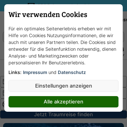
35€ Reisegutschein sichern.
Wir verwenden Cookies
Empfehlungen
Reiseziele
Reedereien
Wissens
Für ein optimales Seitenerlebnis erheben wir mit
Hilfe von Cookies Nutzungsinformationen, die wir
auch mit unseren Partnern teilen. Die Cookies sind
entweder für die Seitenfunktion notwendig, dienen
+49 228 3875 7256
Persönlich · Kostenlos · Täglich 08–22 Uhr
Analyse- und Marketingzwecken oder
personalisieren Ihr Benutzererlebnis.
Hochsee
Fluss
Links:
Impressum
und
Datenschutz
Einstellungen anzeigen
Alle akzeptieren
Jetzt Traumreise finden