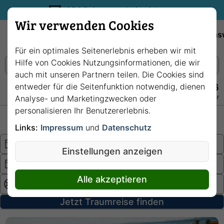
35€ Reisegutschein sichern.
Wir verwenden Cookies
Empfehlungen
Reiseziele
Reedereien
Wissens
Für ein optimales Seitenerlebnis erheben wir mit
Hilfe von Cookies Nutzungsinformationen, die wir
auch mit unseren Partnern teilen. Die Cookies sind
entweder für die Seitenfunktion notwendig, dienen
+49 228 3875 7256
Persönlich · Kostenlos · Täglich 08–22 Uhr
Analyse- und Marketingzwecken oder
personalisieren Ihr Benutzererlebnis.
Hochsee
Fluss
Links:
Impressum
und
Datenschutz
Einstellungen anzeigen
Alle akzeptieren
Jetzt Traumreise finden