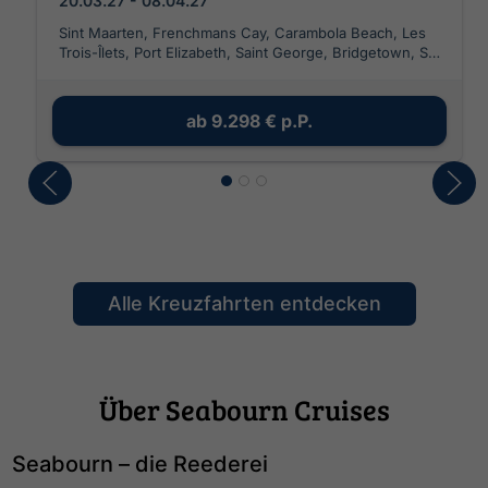
20.03.27 - 08.04.27
Sint Maarten, Frenchmans Cay, Carambola Beach, Les
Trois-Îlets, Port Elizabeth, Saint George, Bridgetown, St.
Lucia, Funchal - Madeira, Portimao, Lissabon
ab
9.298 €
p.P.
Alle Kreuzfahrten entdecken
Über Seabourn Cruises
Seabourn – die Reederei