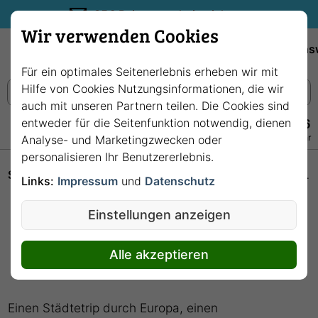
35€ Reisegutschein sichern.
Wir verwenden Cookies
Empfehlungen
Reiseziele
Reedereien
Wissens
Für ein optimales Seitenerlebnis erheben wir mit
Hilfe von Cookies Nutzungsinformationen, die wir
auch mit unseren Partnern teilen. Die Cookies sind
entweder für die Seitenfunktion notwendig, dienen
+49 228 3875 7256
Persönlich · Kostenlos · Täglich 08–22 Uhr
Analyse- und Marketingzwecken oder
personalisieren Ihr Benutzererlebnis.
Startseite
Hochseekreuzfahrten: Unterwegs auf den Weltmeeren
Links:
Impressum
und
Datenschutz
Hochseekreuzfahrten:
Einstellungen anzeigen
Unterwegs auf den
Weltmeeren
Alle akzeptieren
Einen Städtetrip durch Europa, einen