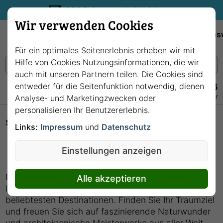
35€ Reisegutschein sichern.
Wir verwenden Cookies
Empfehlungen
Reiseziele
Reedereien
Wissens
Für ein optimales Seitenerlebnis erheben wir mit
Hilfe von Cookies Nutzungsinformationen, die wir
auch mit unseren Partnern teilen. Die Cookies sind
entweder für die Seitenfunktion notwendig, dienen
+49 228 3875 7256
Persönlich · Kostenlos · Täglich 08–22 Uhr
Analyse- und Marketingzwecken oder
personalisieren Ihr Benutzererlebnis.
Startseite
Flusskreuzfahrten
Links:
Impressum
und
Datenschutz
Flusskreuzfahrten
Einstellungen anzeigen
Ein Städtetrip durch Europas schönste Metropolen:
Alle akzeptieren
Ihr Flusskreuzfahrtschiff bringt Sie zu den
beliebtesten Destinationen. Finden Sie Ihr Traumziel
und freuen Sie sich auf faszinierende Naturwunder
und architektonische Meisterwerke aus aller Welt.