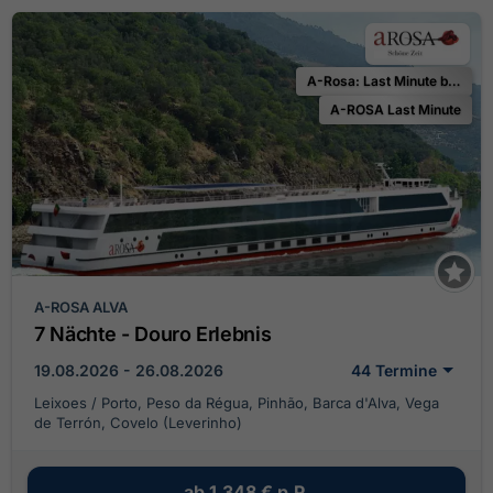
A-Rosa: Last Minute bis zu 25 % Ermäßigung
A-ROSA Last Minute
A-ROSA ALVA
7 Nächte - Douro Erlebnis
19.08.2026 - 26.08.2026
44 Termine
Leixoes / Porto, Peso da Régua, Pinhão, Barca d'Alva, Vega
de Terrón, Covelo (Leverinho)
ab
1.348 €
p.P.