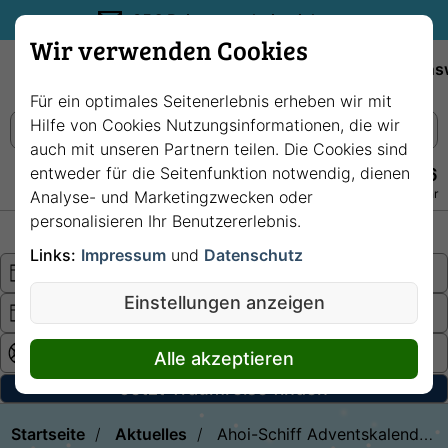
35€ Reisegutschein sichern.
Wir verwenden Cookies
Empfehlungen
Reiseziele
Reedereien
Wissens
Für ein optimales Seitenerlebnis erheben wir mit
Hilfe von Cookies Nutzungsinformationen, die wir
auch mit unseren Partnern teilen. Die Cookies sind
entweder für die Seitenfunktion notwendig, dienen
+49 228 3875 7256
Persönlich · Kostenlos · Täglich 08–22 Uhr
Analyse- und Marketingzwecken oder
personalisieren Ihr Benutzererlebnis.
Hochsee
Fluss
Links:
Impressum
und
Datenschutz
Einstellungen anzeigen
Alle akzeptieren
Jetzt Traumreise finden
Startseite
Aktuelles
Ahoi-Schiff Adventskalender: Täglich Türchen öffnen und gewinnen!