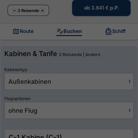
ab
3.841 €
p.P.
−
+
2 Reisende
Route
Buchen
Schiff
Kabinen & Tarife
2 Reisende | ändern
Kabinentyp
Flugoptionen
C-1 Kabine (C-1)