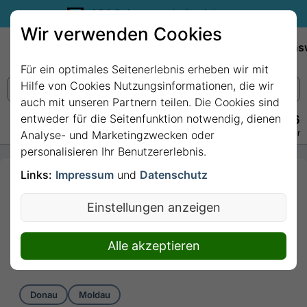
35€ Reisegutschein sichern.
Wir verwenden Cookies
Empfehlungen
Reiseziele
Reedereien
Wissens
Für ein optimales Seitenerlebnis erheben wir mit
Hilfe von Cookies Nutzungsinformationen, die wir
auch mit unseren Partnern teilen. Die Cookies sind
entweder für die Seitenfunktion notwendig, dienen
+49 228 3875 7256
Persönlich · Kostenlos · Täglich 08–22 Uhr
Analyse- und Marketingzwecken oder
personalisieren Ihr Benutzererlebnis.
Links:
Impressum
und
Datenschutz
10 Nächte - Prag und
Klassische
Einstellungen anzeigen
Donaukreuzfahrt mit
MS Amadeus Nova
Alle akzeptieren
10 Nächte von Prag bis Budapest
Donau
Moldau