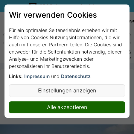
35€ Reisegutschein sichern.
Wir verwenden Cookies
Empfehlungen
Reiseziele
Reedereien
Wissens
Für ein optimales Seitenerlebnis erheben wir mit
Hilfe von Cookies Nutzungsinformationen, die wir
auch mit unseren Partnern teilen. Die Cookies sind
entweder für die Seitenfunktion notwendig, dienen
+49 228 3875 7256
Persönlich · Kostenlos · Täglich 08–22 Uhr
Analyse- und Marketingzwecken oder
personalisieren Ihr Benutzererlebnis.
Links:
Impressum
und
Datenschutz
10 Nächte - BEST OF
GRIECHENLAND
Einstellungen anzeigen
KREUZFAHRT mit
Celebrity Infinity
Alle akzeptieren
10 Nächte von/bis Piräus (Athen)