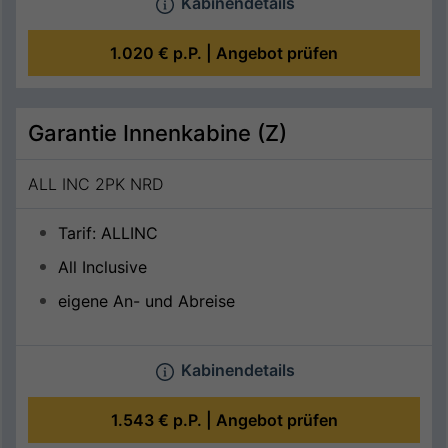
Kabinendetails
1.020 €
p.P. |
Angebot prüfen
Garantie Innenkabine (Z)
ALL INC 2PK NRD
Tarif: ALLINC
All Inclusive
eigene An- und Abreise
Kabinendetails
1.543 €
p.P. |
Angebot prüfen