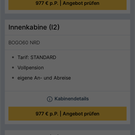
977 €
p.P. |
Angebot prüfen
Innenkabine (I2)
BOGO60 NRD
Tarif: STANDARD
Vollpension
eigene An- und Abreise
Kabinendetails
977 €
p.P. |
Angebot prüfen