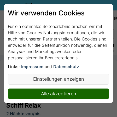
35€ Reisegutschein sichern.
Wir verwenden Cookies
Empfehlungen
Reiseziele
Reedereien
Wissens
Für ein optimales Seitenerlebnis erheben wir mit
Hilfe von Cookies Nutzungsinformationen, die wir
auch mit unseren Partnern teilen. Die Cookies sind
entweder für die Seitenfunktion notwendig, dienen
+49 228 3875 7256
Persönlich · Kostenlos · Täglich 08–22 Uhr
Analyse- und Marketingzwecken oder
personalisieren Ihr Benutzererlebnis.
Links:
Impressum
und
Datenschutz
2 Nächte -
Kurzreise
Einstellungen anzeigen
Kopenhagen
- ab/bis Kiel
Alle akzeptieren
mit Mein
Schiff Relax
2 Nächte von/bis