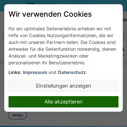
35€ Reisegutschein sichern.
Wir verwenden Cookies
Empfehlungen
Reiseziele
Reedereien
Wissens
Für ein optimales Seitenerlebnis erheben wir mit
Hilfe von Cookies Nutzungsinformationen, die wir
auch mit unseren Partnern teilen. Die Cookies sind
entweder für die Seitenfunktion notwendig, dienen
+49 228 3875 7256
Persönlich · Kostenlos · Täglich 08–22 Uhr
Analyse- und Marketingzwecken oder
personalisieren Ihr Benutzererlebnis.
Links:
Impressum
und
Datenschutz
4 Nächte Afrika ab/bis
Durban mit MSC
Einstellungen anzeigen
Armonia
4 Nächte von/bis Durban
Alle akzeptieren
Afrika