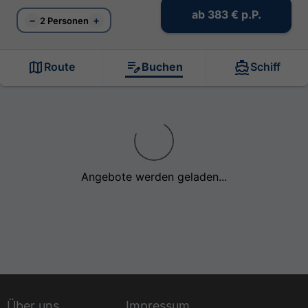
ab
383 €
p.P.
−
+
2 Personen
Route
Buchen
Schiff
Angebote werden geladen...
Über uns
Impressum