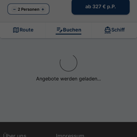
ab
327 €
p.P.
−
+
2 Personen
Route
Buchen
Schiff
Angebote werden geladen...
Über uns
Impressum