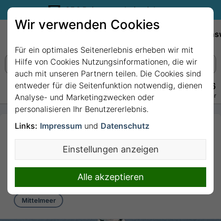
35€ Reisegutschein sichern.
Wir verwenden Cookies
Empfehlungen
Reiseziele
Reedereien
Wissens
Für ein optimales Seitenerlebnis erheben wir mit
Hilfe von Cookies Nutzungsinformationen, die wir
auch mit unseren Partnern teilen. Die Cookies sind
entweder für die Seitenfunktion notwendig, dienen
+49 228 3875 7256
Persönlich · Kostenlos · Täglich 08–22 Uhr
Analyse- und Marketingzwecken oder
personalisieren Ihr Benutzererlebnis.
Links:
Impressum
und
Datenschutz
4 Nächte Mittelmeer
ab/bis Barcelona mit
Einstellungen anzeigen
MSC Euribia
4 Nächte von/bis Barcelona
Alle akzeptieren
Mittelmeer