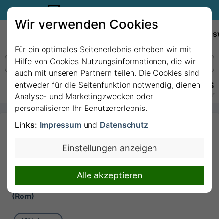
35€ Reisegutschein sichern.
Wir verwenden Cookies
Empfehlungen
Reiseziele
Reedereien
Wissens
Für ein optimales Seitenerlebnis erheben wir mit
Hilfe von Cookies Nutzungsinformationen, die wir
auch mit unseren Partnern teilen. Die Cookies sind
entweder für die Seitenfunktion notwendig, dienen
+49 228 3875 7256
Persönlich · Kostenlos · Täglich 08–22 Uhr
Analyse- und Marketingzwecken oder
personalisieren Ihr Benutzererlebnis.
Links:
Impressum
und
Datenschutz
7 Nächte Mittelmeer
ab/bis Civitavecchia
Einstellungen anzeigen
(Rom) mit MSC
Seaview
Alle akzeptieren
7 Nächte von/bis Civitavecchia
(Rom)