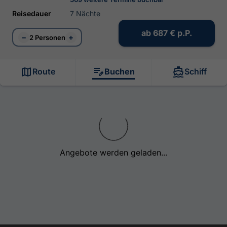
Reisedauer
7 Nächte
ab
687 €
p.P.
−
+
2 Personen
Route
Buchen
Schiff
Angebote werden geladen...