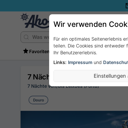
Wir verwenden Cook
Für ein optimales Seitenerlebnis e
teilen. Die Cookies sind entweder
Favoriten
Ihr Benutzererlebnis.
Links:
Impressum
und
Datenschu
7 Nächte - Der goldene Flus
Einstellungen
7 Nächte von/bis Leixoes (Porto)
Douro