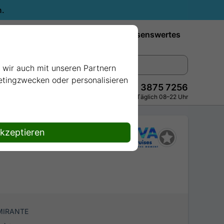
n.
Reiseziele
Reedereien
Wissenswertes
e wir auch mit unseren Partnern
ketingzwecken oder personalisieren
+49 228 3875 7256
Persönlich · Kostenlos · Täglich 08–22 Uhr
akzeptieren
MIRANTE