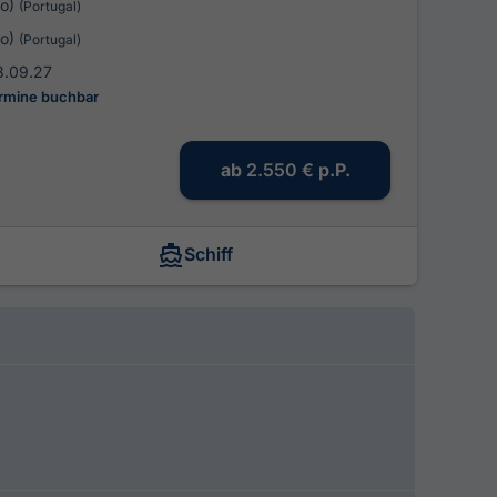
to)
(Portugal)
to)
(Portugal)
8.09.27
ermine buchbar
ab
2.550 €
p.P.
Schiff