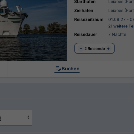
Starthafen
Leixoes (Por
Zielhafen
Leixoes (Por
Reisezeitraum
01.09.27 - 0
21 weitere T
Reisedauer
7 Nächte
−
+
2 Reisende
Buchen