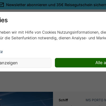
Newsletter abonnieren und
35€ Reisegutschein sicher
Empfehlungen
ies
rheben wir mit Hilfe von Cookies Nutzungsinformationen, di
 für die Seitenfunktion notwendig, dienen Analyse- und Mar
tz
s - Douro mit MS PORTO MIRANTE
Alle 
 anzeigen
Schiff
MS PORTO 