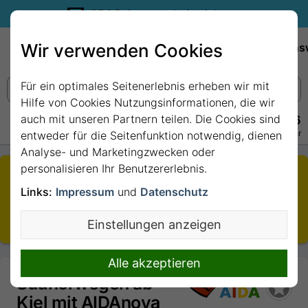
35€ Reisegutschein sichern.
Wir verwenden Cookies
Empfehlungen
Reiseziele
Reedereien
Wissens
Für ein optimales Seitenerlebnis erheben wir mit
Hilfe von Cookies Nutzungsinformationen, die wir
auch mit unseren Partnern teilen. Die Cookies sind
+49 228 3875 7256
Persönlich · Kostenlos · Täglich 08–22 Uhr
entweder für die Seitenfunktion notwendig, dienen
Analyse- und Marketingzwecken oder
personalisieren Ihr Benutzererlebnis.
Die von Ihnen aufgerufene Kreuzfahrt ist nicht mehr
buchbar.
Links:
Impressum
und
Datenschutz
Sie wurden daher auf den aktuellsten Termin
Einstellungen anzeigen
weitergeleitet.
Alle akzeptieren
Südnorwegen ab
Kiel mit AIDAnova