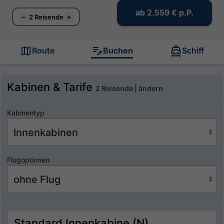
ab
2.559 €
p.P.
−
+
2 Reisende
Route
Buchen
Schiff
Kabinen & Tarife
2 Reisende | ändern
Kabinentyp
Flugoptionen
Standard Innenkabine (N)