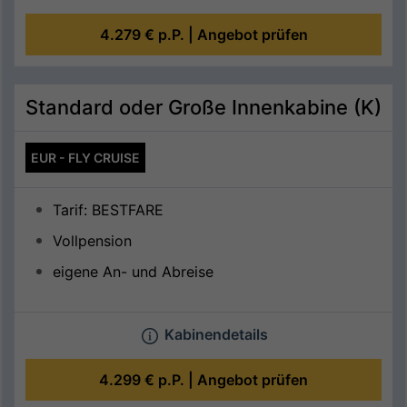
4.279 €
p.P. |
Angebot prüfen
Standard oder Große Innenkabine (K)
EUR - FLY CRUISE
Tarif: BESTFARE
Vollpension
eigene An- und Abreise
Kabinendetails
4.299 €
p.P. |
Angebot prüfen