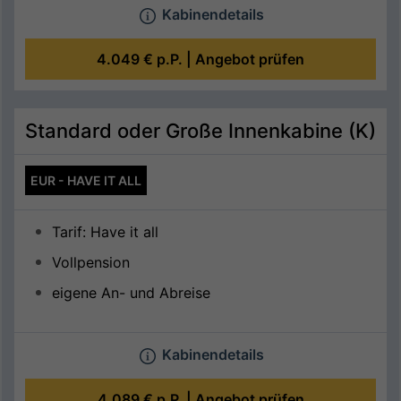
Kabinendetails
4.049 €
p.P. |
Angebot prüfen
Standard oder Große Innenkabine (K)
EUR - HAVE IT ALL
Tarif: Have it all
Vollpension
eigene An- und Abreise
Kabinendetails
4.089 €
p.P. |
Angebot prüfen