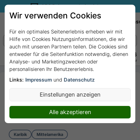
35€ Reisegutschein sichern.
Wir verwenden Cookies
Empfehlungen
Reiseziele
Reedereien
Wissens
Für ein optimales Seitenerlebnis erheben wir mit
Hilfe von Cookies Nutzungsinformationen, die wir
auch mit unseren Partnern teilen. Die Cookies sind
entweder für die Seitenfunktion notwendig, dienen
+49 228 3875 7256
Persönlich · Kostenlos · Täglich 08–22 Uhr
Analyse- und Marketingzwecken oder
personalisieren Ihr Benutzererlebnis.
Links:
Impressum
und
Datenschutz
19 Nächte - PANAMA
KANAL URLAUB: AMBER
Einstellungen anzeigen
COVE & COSTA RICA mit
MS Nieuw Amsterdam
Alle akzeptieren
19 Nächte von/bis Fort Lauderdale
Karibik
Mittelamerika