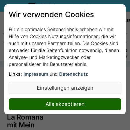
35€ Reisegutschein sichern.
Wir verwenden Cookies
Empfehlungen
Reiseziele
Reedereien
Wissens
Für ein optimales Seitenerlebnis erheben wir mit
Hilfe von Cookies Nutzungsinformationen, die wir
auch mit unseren Partnern teilen. Die Cookies sind
entweder für die Seitenfunktion notwendig, dienen
+49 228 3875 7256
Persönlich · Kostenlos · Täglich 08–22 Uhr
Analyse- und Marketingzwecken oder
personalisieren Ihr Benutzererlebnis.
Links:
Impressum
und
Datenschutz
23 Nächte -
Auszeit auf
Einstellungen anzeigen
dem Atlantik
und Karibik -
Alle akzeptieren
ab Palma/bis
La Romana
mit Mein