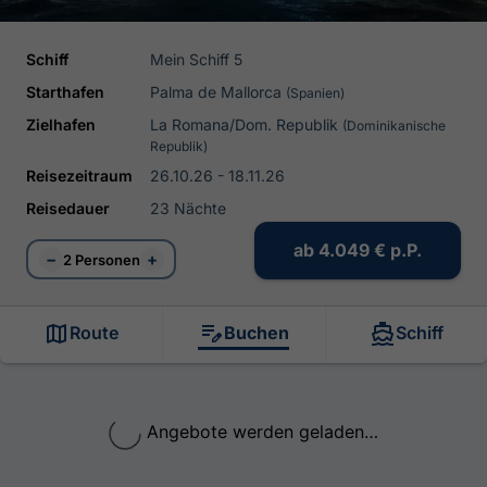
Schiff
Mein Schiff 5
Starthafen
Palma de Mallorca
(Spanien)
Zielhafen
La Romana/Dom. Republik
(Dominikanische
Republik)
Reisezeitraum
26.10.26 - 18.11.26
Reisedauer
23 Nächte
ab
4.049 €
p.P.
−
+
2 Personen
Route
Buchen
Schiff
Angebote werden geladen…