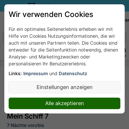
35€ Reisegutschein sichern.
Wir verwenden Cookies
Empfehlungen
Reiseziele
Reedereien
Wissens
Für ein optimales Seitenerlebnis erheben wir mit
Hilfe von Cookies Nutzungsinformationen, die wir
auch mit unseren Partnern teilen. Die Cookies sind
entweder für die Seitenfunktion notwendig, dienen
+49 228 3875 7256
Persönlich · Kostenlos · Täglich 08–22 Uhr
Analyse- und Marketingzwecken oder
personalisieren Ihr Benutzererlebnis.
Links:
Impressum
und
Datenschutz
7 Nächte -
Kanaren mit
Einstellungen anzeigen
Marokko -
ab/bis Las
Alle akzeptieren
Palmas mit
Mein Schiff 7
7 Nächte von/bis