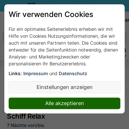
35€ Reisegutschein sichern.
Wir verwenden Cookies
Empfehlungen
Reiseziele
Reedereien
Wissens
Für ein optimales Seitenerlebnis erheben wir mit
Hilfe von Cookies Nutzungsinformationen, die wir
auch mit unseren Partnern teilen. Die Cookies sind
entweder für die Seitenfunktion notwendig, dienen
+49 228 3875 7256
Persönlich · Kostenlos · Täglich 08–22 Uhr
Analyse- und Marketingzwecken oder
personalisieren Ihr Benutzererlebnis.
Links:
Impressum
und
Datenschutz
7 Nächte -
Kanaren mit
Einstellungen anzeigen
Marokko -
ab/bis Santa
Alle akzeptieren
Cruz mit Mein
Schiff Relax
7 Nächte von/bis