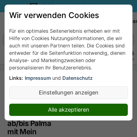
35€ Reisegutschein sichern.
Wir verwenden Cookies
Empfehlungen
Reiseziele
Reedereien
Wissens
Für ein optimales Seitenerlebnis erheben wir mit
Hilfe von Cookies Nutzungsinformationen, die wir
auch mit unseren Partnern teilen. Die Cookies sind
entweder für die Seitenfunktion notwendig, dienen
+49 228 3875 7256
Persönlich · Kostenlos · Täglich 08–22 Uhr
Analyse- und Marketingzwecken oder
personalisieren Ihr Benutzererlebnis.
Links:
Impressum
und
Datenschutz
9 Nächte -
Metropolen
Einstellungen anzeigen
des
westlichen
Alle akzeptieren
Mittelmeers -
ab/bis Palma
mit Mein