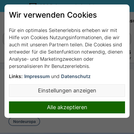
35€ Reisegutschein sichern.
Wir verwenden Cookies
Empfehlungen
Reiseziele
Reedereien
Wissens
Für ein optimales Seitenerlebnis erheben wir mit
Hilfe von Cookies Nutzungsinformationen, die wir
auch mit unseren Partnern teilen. Die Cookies sind
entweder für die Seitenfunktion notwendig, dienen
+49 228 3875 7256
Persönlich · Kostenlos · Täglich 08–22 Uhr
Analyse- und Marketingzwecken oder
personalisieren Ihr Benutzererlebnis.
Links:
Impressum
und
Datenschutz
14 Nächte Nordeuropa
ab/bis Hamburg mit
Einstellungen anzeigen
MSC Preziosa
14 Nächte von/bis Hamburg
Alle akzeptieren
Nordeuropa