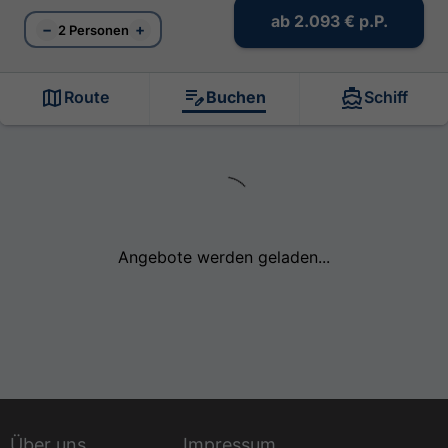
ab
2.093 €
p.P.
−
+
2 Personen
Route
Buchen
Schiff
Angebote werden geladen...
Über uns
Impressum