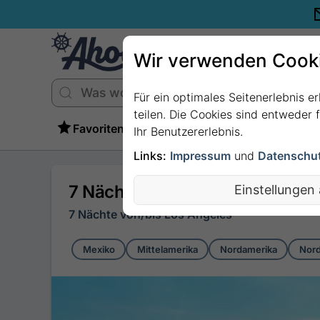
Wir verwenden Cook
Für ein optimales Seitenerlebnis e
teilen. Die Cookies sind entweder
Favoriten
Ihr Benutzererlebnis.
Links:
Impressum
und
Datenschu
7 Nächte - Mexikanische Rivier
Einstellungen
7 Nächte von/bis Los Angeles
Mexiko
Mittelamerika
Nordamerika
Nord