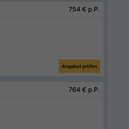
754 €
p.P.
Angebot prüfen
764 €
p.P.