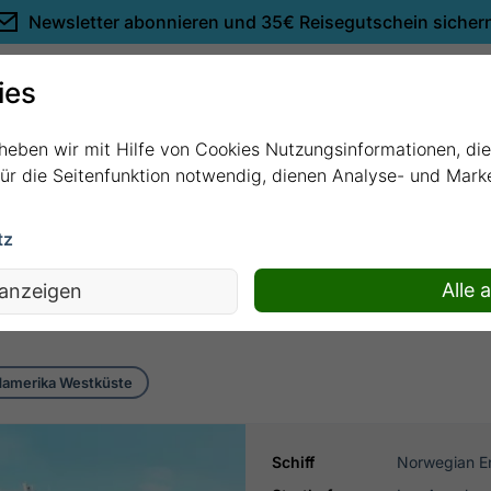
Newsletter abonnieren und
35€ Reisegutschein sicher
Empfehlungen
ies
rheben wir mit Hilfe von Cookies Nutzungsinformationen, di
 für die Seitenfunktion notwendig, dienen Analyse- und Mar
tz
a - Los Angeles mit Norwegian Encore
Alle 
 anzeigen
amerika Westküste
Schiff
Norwegian E