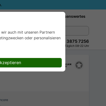
n.
Reiseziele
Reedereien
Wissenswertes
e wir auch mit unseren Partnern
ketingzwecken oder personalisieren
+49 228 3875 7256
Persönlich · Kostenlos · Täglich 08–22 Uhr
akzeptieren
ncore