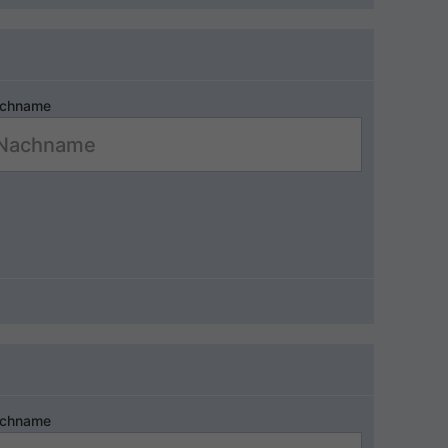
chname
chname