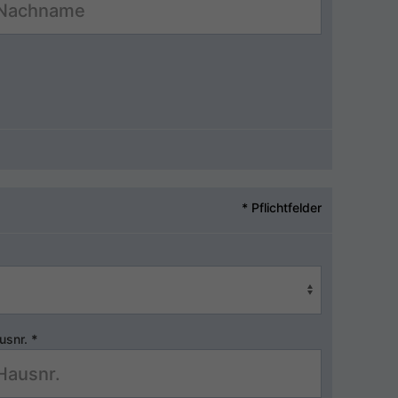
* Pflichtfelder
usnr.
*