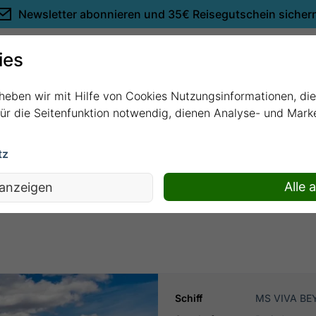
Newsletter abonnieren und
35€ Reisegutschein sicher
Empfehlungen
ies
rheben wir mit Hilfe von Cookies Nutzungsinformationen, di
 für die Seitenfunktion notwendig, dienen Analyse- und Mar
tz
Seine mit MS VIVA BEYOND
Alle 
 anzeigen
Schiff
MS VIVA B