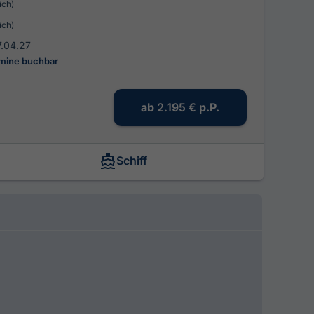
ich)
ich)
7.04.27
rmine buchbar
ab
2.195 €
p.P.
Schiff