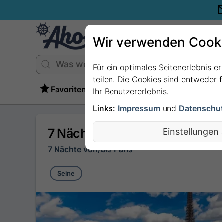
Wir verwenden Cook
Für ein optimales Seitenerlebnis e
teilen. Die Cookies sind entweder
Favoriten
Ihr Benutzererlebnis.
Links:
Impressum
und
Datenschu
7 Nächte - Im Rhythmus der 
Einstellungen
7 Nächte von/bis Paris
Seine