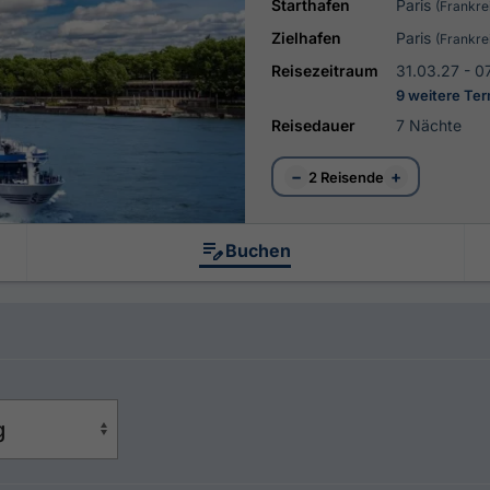
Starthafen
Paris
(Frankre
Zielhafen
Paris
(Frankre
Reisezeitraum
31.03.27 - 0
9 weitere Te
Reisedauer
7 Nächte
−
+
2 Reisende
Buchen