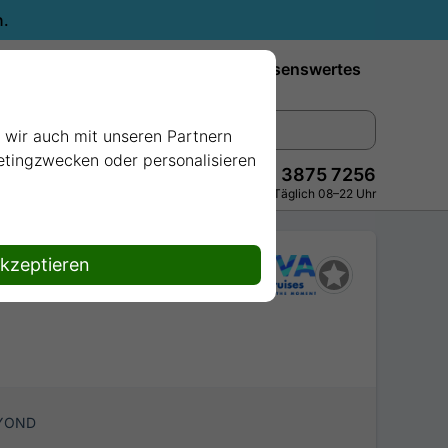
n.
Reiseziele
Reedereien
Wissenswertes
e wir auch mit unseren Partnern
ketingzwecken oder personalisieren
+49 228 3875 7256
Persönlich · Kostenlos · Täglich 08–22 Uhr
akzeptieren
EYOND