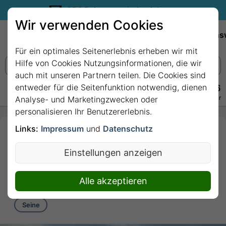
35€ Reisegutschein sichern.
Wir verwenden Cookies
Empfehlungen
Reiseziele
Reedereien
Wissens
Für ein optimales Seitenerlebnis erheben wir mit
Hilfe von Cookies Nutzungsinformationen, die wir
auch mit unseren Partnern teilen. Die Cookies sind
entweder für die Seitenfunktion notwendig, dienen
+49 228 3875 7256
Persönlich · Kostenlos · Täglich 08–22 Uhr
Analyse- und Marketingzwecken oder
personalisieren Ihr Benutzererlebnis.
Links:
Impressum
und
Datenschutz
5 Nächte - Seine
Rendez-vous mit A-
Einstellungen anzeigen
ROSA VIVA
5 Nächte von/bis Le Peqc
Alle akzeptieren
Seine