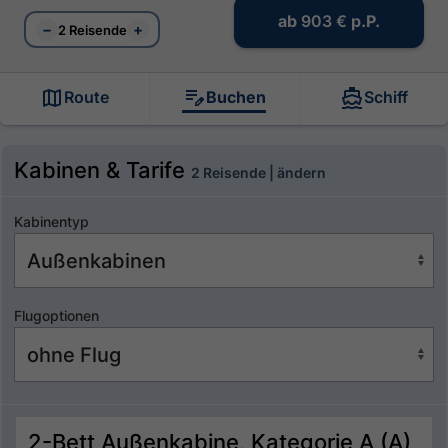
ab
903 €
p.P.
−
+
2 Reisende
Route
Buchen
Schiff
Kabinen & Tarife
2 Reisende | ändern
Kabinentyp
Flugoptionen
2-Bett Außenkabine, Kategorie A (A)