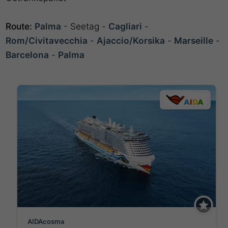
Route:
Palma
- Seetag -
Cagliari
-
Rom/Civitavecchia
-
Ajaccio/Korsika
-
Marseille
-
Barcelona
-
Palma
AIDAcosma