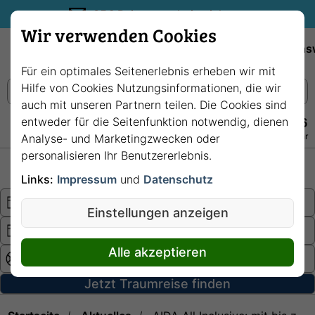
35€ Reisegutschein sichern.
Wir verwenden Cookies
Empfehlungen
Reiseziele
Reedereien
Wissens
Für ein optimales Seitenerlebnis erheben wir mit
Hilfe von Cookies Nutzungsinformationen, die wir
auch mit unseren Partnern teilen. Die Cookies sind
entweder für die Seitenfunktion notwendig, dienen
+49 228 3875 7256
Persönlich · Kostenlos · Täglich 08–22 Uhr
Analyse- und Marketingzwecken oder
personalisieren Ihr Benutzererlebnis.
Hochsee
Fluss
Links:
Impressum
und
Datenschutz
Einstellungen anzeigen
Alle akzeptieren
Jetzt Traumreise finden