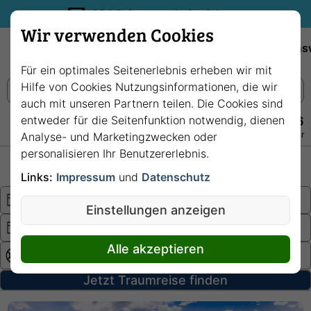
35€ Reisegutschein sichern.
Wir verwenden Cookies
Empfehlungen
Reiseziele
Reedereien
Wissens
Für ein optimales Seitenerlebnis erheben wir mit
Hilfe von Cookies Nutzungsinformationen, die wir
auch mit unseren Partnern teilen. Die Cookies sind
entweder für die Seitenfunktion notwendig, dienen
+49 228 3875 7256
Persönlich · Kostenlos · Täglich 08–22 Uhr
Analyse- und Marketingzwecken oder
personalisieren Ihr Benutzererlebnis.
Hochsee
Fluss
Links:
Impressum
und
Datenschutz
Einstellungen anzeigen
Alle akzeptieren
Jetzt Traumreise finden