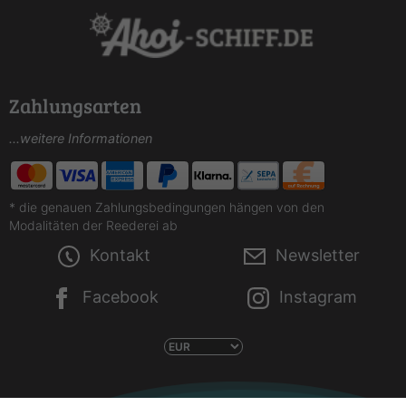
Zahlungsarten
...weitere Informationen
* die genauen Zahlungsbedingungen hängen von den
Modalitäten der Reederei ab
Kontakt
Newsletter
Facebook
Instagram