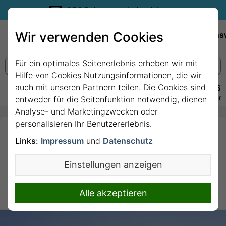
35€ Reisegutschein sichern.
Wir verwenden Cookies
Empfehlungen
Reiseziele
Reedereien
Wissens
Für ein optimales Seitenerlebnis erheben wir mit
Hilfe von Cookies Nutzungsinformationen, die wir
auch mit unseren Partnern teilen. Die Cookies sind
+49 228 3875 7256
Persönlich · Kostenlos · Täglich 08–22 Uhr
entweder für die Seitenfunktion notwendig, dienen
Analyse- und Marketingzwecken oder
personalisieren Ihr Benutzererlebnis.
Adria ab Korfu 1 mit
Links:
Impressum
und
Datenschutz
AIDAblu
Einstellungen anzeigen
7 Nächte von/bis Korfu
Mittelmeer
Alle akzeptieren