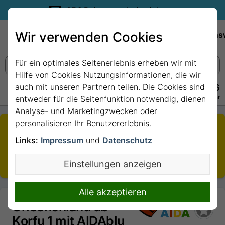
35€ Reisegutschein sichern.
Wir verwenden Cookies
Empfehlungen
Reiseziele
Reedereien
Wissens
Für ein optimales Seitenerlebnis erheben wir mit
Hilfe von Cookies Nutzungsinformationen, die wir
auch mit unseren Partnern teilen. Die Cookies sind
+49 228 3875 7256
Persönlich · Kostenlos · Täglich 08–22 Uhr
entweder für die Seitenfunktion notwendig, dienen
Analyse- und Marketingzwecken oder
personalisieren Ihr Benutzererlebnis.
Die von Ihnen aufgerufene Kreuzfahrt ist nicht mehr
buchbar.
Links:
Impressum
und
Datenschutz
Sie wurden daher auf den aktuellsten Termin
Einstellungen anzeigen
weitergeleitet.
Alle akzeptieren
Griechenland ab
Korfu 1 mit AIDAblu