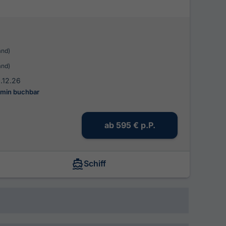
and)
and)
3.12.26
rmin buchbar
ab
595 €
p.P.
Schiff