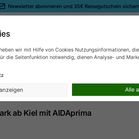
Newsletter abonnieren und
35€ Reisegutschein sicher
Empfehlungen
ies
rheben wir mit Hilfe von Cookies Nutzungsinformationen, di
 für die Seitenfunktion notwendig, dienen Analyse- und Mar
tz
ie von Ihnen aufgerufene Kreuzfahrt ist nicht mehr buchba
Sie wurden daher auf den aktuellsten Termin weitergeleitet
Alle 
 anzeigen
rk ab Kiel mit AIDAprima