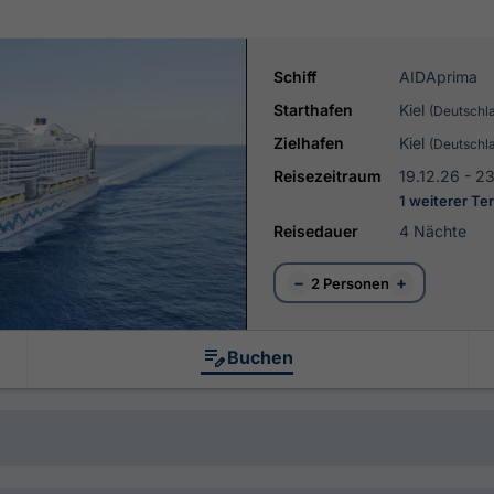
Schiff
AIDAprima
Starthafen
Kiel
(Deutschl
Zielhafen
Kiel
(Deutschl
Reisezeitraum
19.12.26 - 2
1 weiterer Te
Reisedauer
4 Nächte
−
+
2 Personen
Buchen