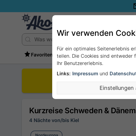
Wir verwenden Cook
Für ein optimales Seitenerlebnis e
Favoriten
teilen. Die Cookies sind entweder
Ihr Benutzererlebnis.
Links:
Impressum
und
Datenschu
D
Einstellungen
Kurzreise Schweden & Dänema
4 Nächte von/bis Kiel
Nordeuropa