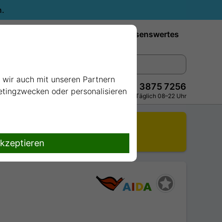
n.
Reiseziele
Reedereien
Wissenswertes
e wir auch mit unseren Partnern
+49 228 3875 7256
ketingzwecken oder personalisieren
Persönlich · Kostenlos · Täglich 08–22 Uhr
r.
.
akzeptieren