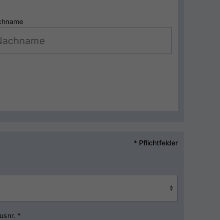
chname
* Pflichtfelder
usnr.
*