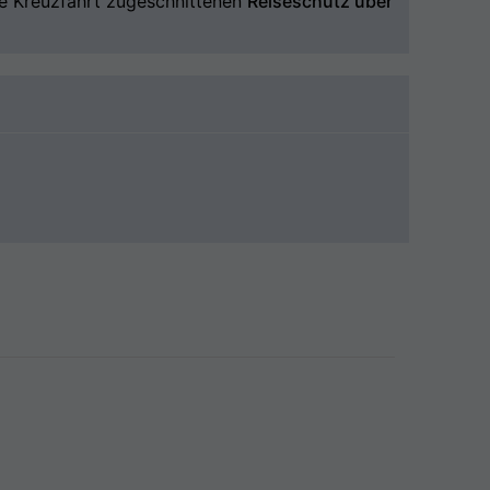
hre Kreuzfahrt zugeschnittenen
Reiseschutz über