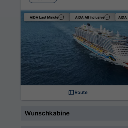
AIDA Last Minute
AIDA All Inclusive
AIDA 
Route
Wunschkabine