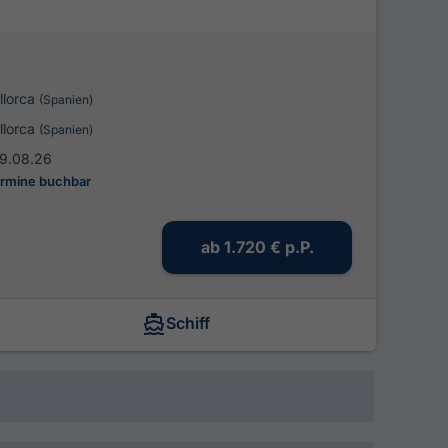
llorca
(Spanien)
llorca
(Spanien)
29.08.26
ermine buchbar
ab
1.720 €
p.P.
Schiff