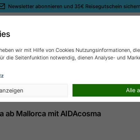
Newsletter abonnieren und
35€ Reisegutschein sicher
Empfehlungen
ies
rheben wir mit Hilfe von Cookies Nutzungsinformationen, di
 für die Seitenfunktion notwendig, dienen Analyse- und Mar
tz
ie von Ihnen aufgerufene Kreuzfahrt ist nicht mehr buchba
Sie wurden daher auf den aktuellsten Termin weitergeleitet
Alle 
 anzeigen
ka ab Mallorca mit AIDAcosma