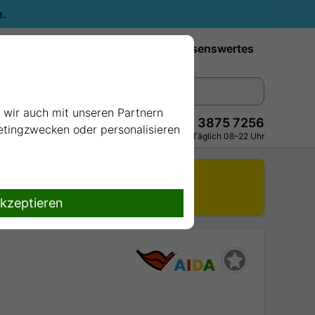
n.
Reiseziele
Reedereien
Wissenswertes
e wir auch mit unseren Partnern
+49 228 3875 7256
ketingzwecken oder personalisieren
Persönlich · Kostenlos · Täglich 08–22 Uhr
r.
.
akzeptieren