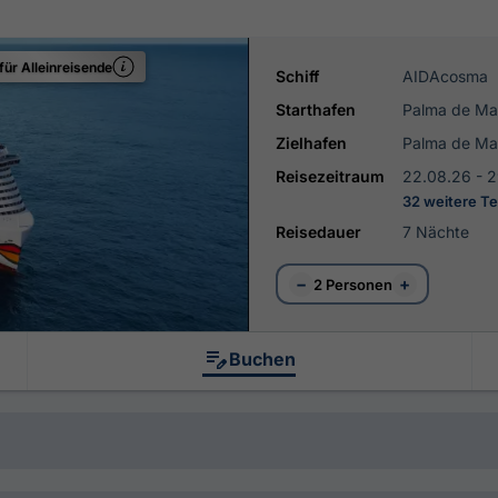
für Alleinreisende
Schiff
AIDAcosma
Starthafen
Palma de Ma
Zielhafen
Palma de Ma
Reisezeitraum
22.08.26 - 
32 weitere T
Reisedauer
7 Nächte
−
+
2 Personen
Buchen