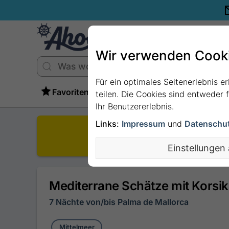
Wir verwenden Cook
Für ein optimales Seitenerlebnis e
Favoriten
teilen. Die Cookies sind entweder
Ihr Benutzererlebnis.
Links:
Impressum
und
Datenschu
D
Einstellungen
Mediterrane Schätze mit Korsi
7 Nächte von/bis Palma de Mallorca
Mittelmeer