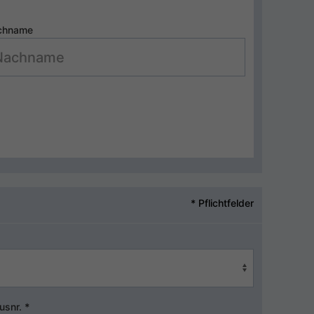
chname
* Pflichtfelder
usnr.
*