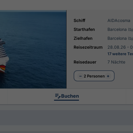
Schiff
AIDAcosma
Starthafen
Barcelona
(S
Zielhafen
Barcelona
(S
Reisezeitraum
28.08.26 - 
17 weitere T
Reisedauer
7 Nächte
−
+
2 Personen
Buchen