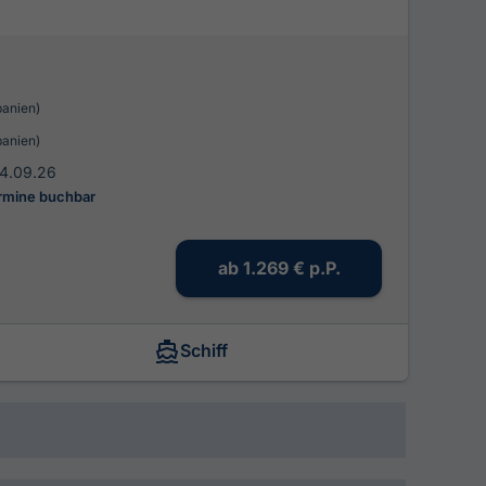
panien)
panien)
04.09.26
ermine buchbar
ab
1.269 €
p.P.
Schiff