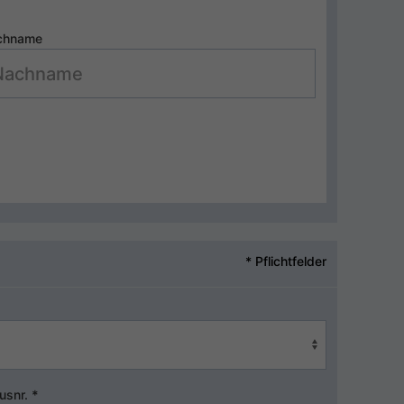
chname
* Pflichtfelder
usnr.
*