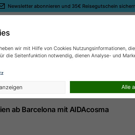
Newsletter abonnieren und
35€ Reisegutschein sicher
Empfehlungen
ies
rheben wir mit Hilfe von Cookies Nutzungsinformationen, di
 für die Seitenfunktion notwendig, dienen Analyse- und Mar
tz
ie von Ihnen aufgerufene Kreuzfahrt ist nicht mehr buchba
Sie wurden daher auf den aktuellsten Termin weitergeleitet
Alle 
 anzeigen
nien ab Barcelona mit AIDAcosma