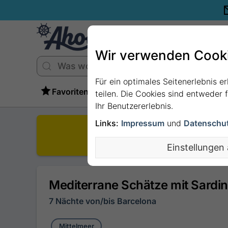
Wir verwenden Cook
Für ein optimales Seitenerlebnis e
Favoriten
teilen. Die Cookies sind entweder
Ihr Benutzererlebnis.
Links:
Impressum
und
Datenschu
D
Einstellungen
Mediterrane Schätze mit Sardi
7 Nächte von/bis Barcelona
Mittelmeer