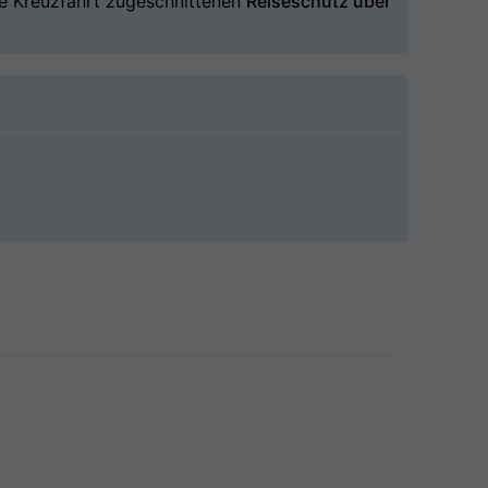
hre Kreuzfahrt zugeschnittenen
Reiseschutz über