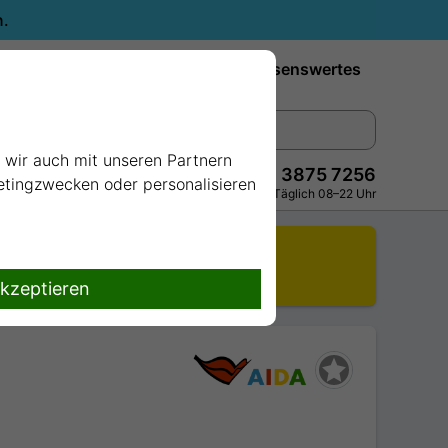
n.
Reiseziele
Reedereien
Wissenswertes
e wir auch mit unseren Partnern
+49 228 3875 7256
ketingzwecken oder personalisieren
Persönlich · Kostenlos · Täglich 08–22 Uhr
r.
.
akzeptieren