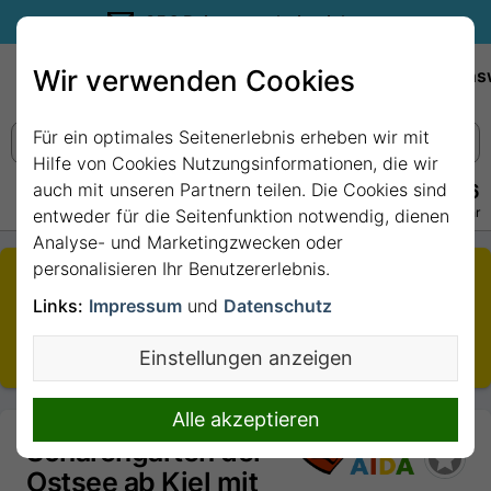
35€ Reisegutschein sichern.
Wir verwenden Cookies
Empfehlungen
Reiseziele
Reedereien
Wissens
Für ein optimales Seitenerlebnis erheben wir mit
Hilfe von Cookies Nutzungsinformationen, die wir
auch mit unseren Partnern teilen. Die Cookies sind
+49 228 3875 7256
Persönlich · Kostenlos · Täglich 08–22 Uhr
entweder für die Seitenfunktion notwendig, dienen
Analyse- und Marketingzwecken oder
personalisieren Ihr Benutzererlebnis.
Die von Ihnen aufgerufene Kreuzfahrt ist nicht mehr
buchbar.
Links:
Impressum
und
Datenschutz
Sie wurden daher auf den aktuellsten Termin
Einstellungen anzeigen
weitergeleitet.
Alle akzeptieren
Schärengärten der
Ostsee ab Kiel mit